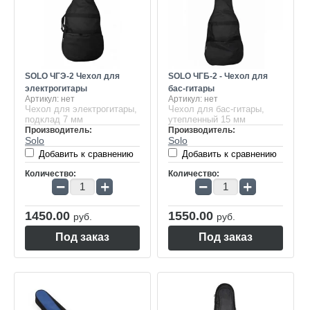
SOLO ЧГЭ-2 Чехол для
SOLO ЧГБ-2 - Чехол для
электрогитары
бас-гитары
Артикул:
нет
Артикул:
нет
Чехол для электрогитары,
Чехол для бас-гитары,
подклад 7 мм
утепленный 15 мм
Производитель:
Производитель:
Solo
Solo
Добавить к сравнению
Добавить к сравнению
Количество:
Количество:
−
+
−
+
1450.00
1550.00
руб.
руб.
Под заказ
Под заказ