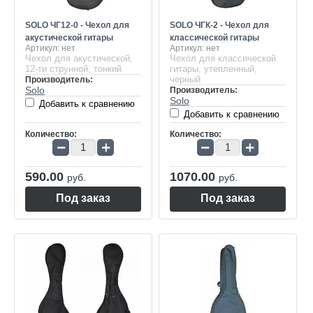
SOLO ЧГ12-0 - Чехол для
SOLO ЧГК-2 - Чехол для
акустической гитары
классической гитары
Артикул:
нет
Артикул:
нет
Чехол для акустической,
Чехол для классической
12-ти струнной, тонкий
гитары, утепленный,
черный
Производитель:
Solo
Производитель:
Solo
Добавить к сравнению
Добавить к сравнению
Количество:
Количество:
−
+
−
+
590.00
1070.00
руб.
руб.
Под заказ
Под заказ