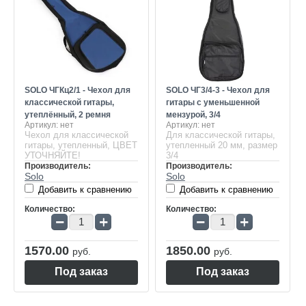
SOLO ЧГКц2/1 - Чехол для
SOLO ЧГ3/4-3 - Чехол для
классической гитары,
гитары с уменьшенной
утеплённый, 2 ремня
мензурой, 3/4
Артикул:
нет
Артикул:
нет
Чехол для классической
Для классической гитары,
гитары, утепленный, ЦВЕТ
утепленный 20 мм, размер
УТОЧНЯЙТЕ!
3/4
Производитель:
Производитель:
Solo
Solo
Добавить к сравнению
Добавить к сравнению
Количество:
Количество:
−
+
−
+
1570.00
1850.00
руб.
руб.
Под заказ
Под заказ