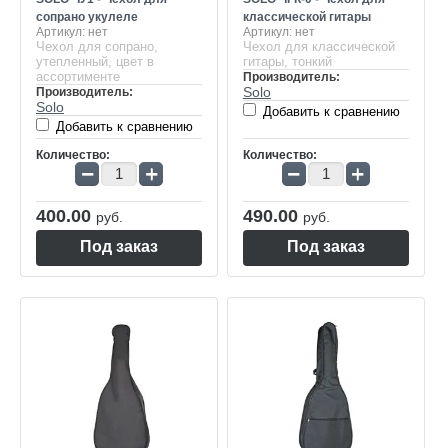
сопрано укулеле
классической гитары
Артикул:
нет
Артикул:
нет
Чехол для сопрано,
Чехол для классической
утепленный, цвет в
гитары, тонкий
ассортименте
Производитель:
Solo
Производитель:
Solo
Добавить к сравнению
Добавить к сравнению
Количество:
Количество:
−
+
−
+
400.00
490.00
руб.
руб.
Под заказ
Под заказ