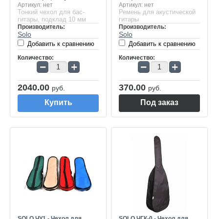
Артикул:
нет
Артикул:
нет
Тонкий чехол для бас-
Ремень для акустической
гитары, подклад 10 мм
гитары
Производитель:
Производитель:
Solo
Solo
Добавить к сравнению
Добавить к сравнению
Количество:
Количество:
−
+
−
+
2040.00
370.00
руб.
руб.
Купить
Под заказ
SOLO ЧУ1 - Чехол для
SOLO ЧГК-0 - Чехол для