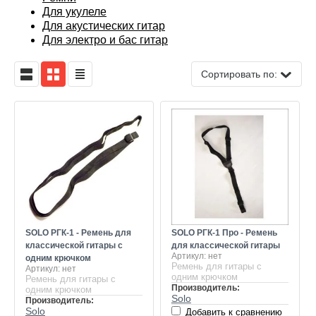
инструментов
Для укулеле
Аксессуары гитарные
Для 12-ти струнных
Трости
Пластики
Мегафоны
Запчасти и комлектую
Прочие аксессуары
Для акустических гитар
Для электро и бас гитар
Стулья и банкетки
Гитарное усиление и эффекты
Для укулеле
Средства по уходу
Трансляционное оборудование
Прочие аксессуары
Сортировать по:
Прочие стойки и подставки
Для скрипок
Прочие духовые
Звукосниматели
SOLO РГК-1 - Ремень для
SOLO РГК-1 Про - Ремень
классической гитары с
для классической гитары
Артикул:
нет
одним крючком
Ремень для гитары с
Артикул:
нет
одним крючком
Ремень для гитары с
Производитель:
одним крючком
Solo
Производитель:
Solo
Добавить к сравнению