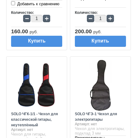
Добавить к сравнению
Количество:
Количество:
−
+
−
+
160.00
200.00
руб.
руб.
Купить
Купить
SOLO ЧГК-1/1 - Чехол для
SOLO ЧГЭ-1 Чехол для
классической гитары,
электрогитары
Артикул:
нет
неутеплённый
Чехол для электрогитары,
Артикул:
нет
подклад 3 мм
Чехол для гитары,
Производитель: