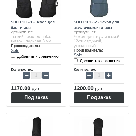
SOLO ЧГБ-1 - Чехол для
SOLO ЧГ12-2 - Чехол для
бас-гитары
акустической гитары
Артикул:
нет
Артикул:
нет
Тонкий чехол для бас-
Чехол для акустической,
гитары, подклад 3 мм
12-ти струнной,
утепленный
Производитель:
Solo
Производитель:
Solo
Добавить к сравнению
Добавить к сравнению
Количество:
Количество:
−
+
−
+
1170.00
1200.00
руб.
руб.
Под заказ
Под заказ