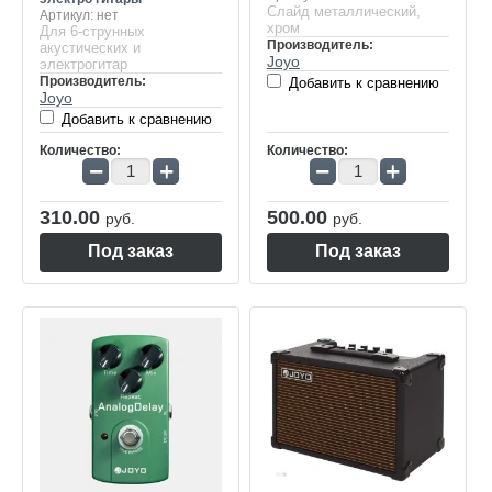
Слайд металлический,
Артикул:
нет
хром
Для 6-струнных
Производитель:
акустических и
Joyo
электрогитар
Производитель:
Добавить к сравнению
Joyo
Добавить к сравнению
Количество:
Количество:
−
+
−
+
310.00
500.00
руб.
руб.
Под заказ
Под заказ