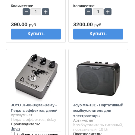
Количество:
Количество:
−
+
−
+
390.00
3200.00
руб.
руб.
Купить
Купить
JOYO JF-08-Digital-Delay -
Joyo MA-10E - Портативный
Педаль эффектов, дилей
комбоусилитель для
Артикул:
нет
электрогитары
Педаль эффектов, delay
Артикул:
нет
Производитель:
Комбоусилитель гитарный,
Joyo
портативный, 10 Вт
Производитель:
Добавить к сравнению