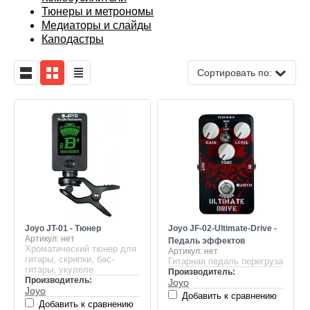
инструментов
Тюнеры и метрономы
Аксессуары гитарные
Для 12-ти струнных
Трости
Пластики
Мегафоны
Запчасти и комлектую
Прочие аксессуары
Медиаторы и слайды
Каподастры
Стулья и банкетки
Гитарное усиление и эффекты
Для укулеле
Средства по уходу
Трансляционное оборудование
Прочие аксессуары
Сортировать по:
Прочие стойки и подставки
Для скрипок
Прочие духовые
Звукосниматели
Joyo JT-01 - Тюнер
Joyo JF-02-Ultimate-Drive -
Артикул:
нет
Педаль эффектов
Хроматический тюнер для
Артикул:
нет
гитары, скрипки, бас-
Гитарная педаль перегруза
гитары, укулеле
Производитель:
Производитель:
Joyo
Joyo
Добавить к сравнению
Добавить к сравнению