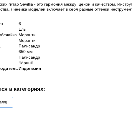
ских гитар Sevillia - это гармония между ценой и качеством. Инст
ества. Линейка моделей включает в себя разные оттенки инструме
ун
6
Ель
обечайка
Меранти
Меранти
а
Палисандр
650 мм
Палисандр
Чёрный
водитель
Индонезия
ся в категориях:
алл)