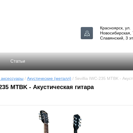
Красноярск, ул.
Новосибирская, 
Славянский, 3 э
Статьи
 аксессуары
 / 
Акустические (металл)
 / Sevillia IWC-235 MTBK - Акус
-235 MTBK - Акустическая гитара