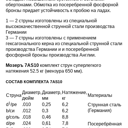
обертонами. Обмотка из посеребренной фосфорной
бронзы придает устойчивость к пробою на ладах.
1 — 2 струны изготовлены из специальной
высококачественной струнной стали производства
Германии
3 — 7 струны изготовлены с применением
гексагонального керна из специальной струнной стали
производства Германии и и посеребренной
фосфорной бронзы производства Англии.
Мозеръ 7AS10
комплект струн суперлегкого
натяжения 52.5 кг (мензура 650 мм).
СОСТАВ КОМПЛЕКТА 7AS10
Диаметр,
Диаметр,
Натяжение,
Струна
Материалы
дюйм
мм
кг
1
d
/ре
.010
0,25
6,2
Струнная сталь
(Германия)
b/си
.012
0,3
6,2
g/соль
.018
0,46
8,8
d/ре
.024
0,61
7,8
Посеребрённая