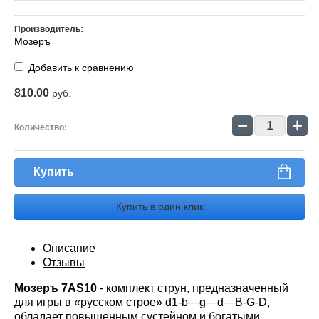
Производитель:
Мозеръ
Добавить к сравнению
810.00
руб.
−
+
Количество:
Купить
Купить в один клик
Описание
Отзывы
Мозеръ 7AS10
- комплект струн, предназначенный
для игры в «русском строе» d1-b—g—d—В-G-D,
обладает повышенным сустейном и богатыми