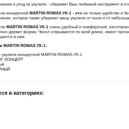
нение и уход за укулеле - сбережет Ваш любимый инструмент в от
еле концертной
MARTIN ROMAS УК-1 - это
не только удобство и б
нение, которое также убережет вашу укулеле от пыли и от небольш
еле
MARTIN ROMAS УК-1
очень удобный и комфортный, изготовлен
чно держит форму. Чехол открывается по всей длине, имеет прочн
ается в нем.
ки
MARTIN ROMAS УК-1
:
я укулеле концертной MARTIN ROMAS УК-1
24" КОНЦЕРТ
ый
ЁРНЫЙ
ся в категориях: