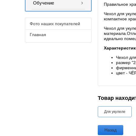
Обучение
Правильное хра
Чехол для укул
компактное хра
Фото наших покупателей
Чехол для укул
материала.Отли
Главная
идеально помещ
Характеристи
Чехол дл
размер "
фирменн
цвет - Ч
Товар находит
Для укулеле
Назад