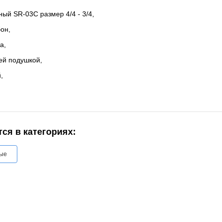
ый SR-03C размер 4/4 - 3/4,
он,
а,
ей подушкой,
,
ся в категориях:
ные