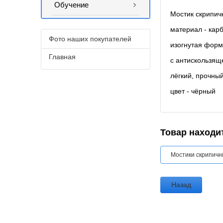
Обучение
Мостик скрипичн
материал - карб
Фото наших покупателей
изогнутая форм
Главная
с антискользящ
лёгкий, прочный
цвет - чёрный
Товар находит
Мостики скрипич
Назад