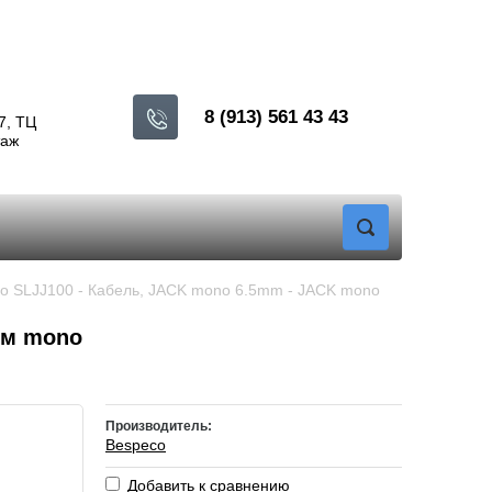
8 (913) 561 43 43
7, ТЦ
таж
co SLJJ100 - Кабель, JACK mono 6.5mm - JACK mono 
мм mono
Производитель:
Bespeco
Добавить к сравнению