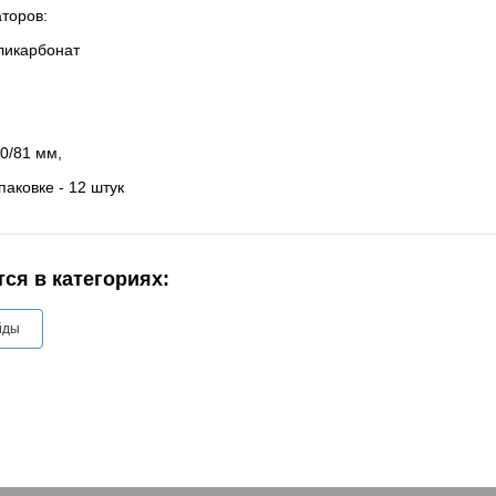
торов:
оликарбонат
0/81 мм,
паковке - 12 штук
ся в категориях:
йды