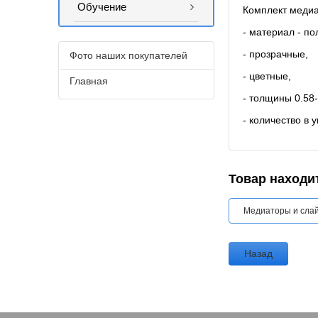
Обучение
Комплект медиа
- материал - п
- прозрачные,
Фото наших покупателей
- цветные,
Главная
- толщины 0.58-
- количество в у
Товар находит
Медиаторы и сла
Назад