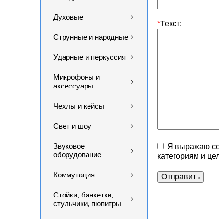
Духовые
*
Текст:
Струнные и народные
Ударные и перкуссия
Микрофоны и
аксессуары
Чехлы и кейсы
Свет и шоу
Звуковое
Я выражаю
с
оборудование
категориям и це
Коммутация
Стойки, банкетки,
стульчики, пюпитры