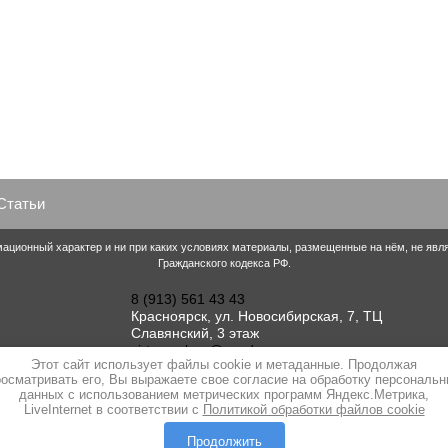
Статьи
ационный характер и ни при каких условиях материалы, размещенные на нём, не яв
Гражданского кодекса РФ.
8 (913) 561 43 43
Красноярск, ул. Новосибирская, 7, ТЦ
Славянский, 3 этаж
virtuoz-shop@yandex.ru
Этот сайт использует файлы cookie и метаданные. Продолжая
осматривать его, Вы выражаете свое согласие на обработку персональ
данных с использованием метрических программ Яндекс.Метрика,
LiveInternet в соответствии с
Политикой обработки файлов cookie
Продолжить